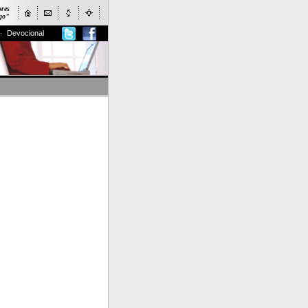
ores
ogo"
Devocional