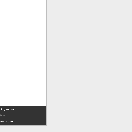
 Argentina
tina
as.org.ar