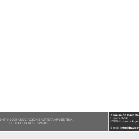
Asociación Bautista
Urquiza 3759
HT © 2005 ASOCIACIÓN BAUTISTA ARGENTINA.
(2000) Rosario - Argen
DERECHOS RESERVADOS.
info@bautist
E-mail: