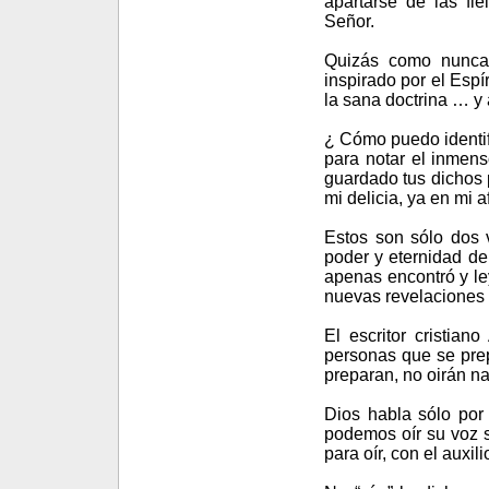
apartarse de las fi
Señor.
Quizás como nunca 
inspirado por el Espí
la sana doctrina … y 
¿ Cómo puedo identif
para notar el inmens
guardado tus dichos pa
mi delicia, ya en mi af
Estos son sólo dos v
poder y eternidad de 
apenas encontró y ley
nuevas revelaciones p
El escritor cristia
personas que se prep
preparan, no oirán na
Dios habla sólo por 
podemos oír su voz s
para oír, con el auxi