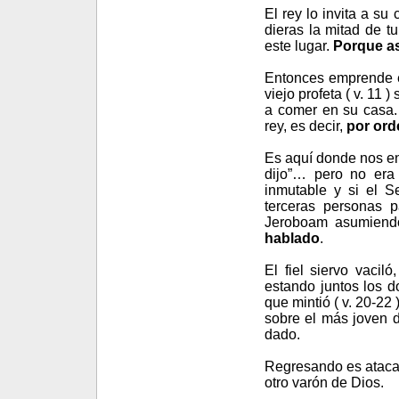
El rey lo invita a su
dieras la mitad de t
este lugar.
Porque as
Entonces emprende el
viejo profeta ( v. 11 )
a comer en su casa.
rey, es decir,
por ord
Es aquí donde nos enc
dijo”… pero no era
inmutable y si el Se
terceras personas p
Jeroboam asumiendo
hablado
.
El fiel siervo vacil
estando juntos los d
que mintió ( v. 20-22
sobre el más joven 
dado.
Regresando es atacad
otro varón de Dios.