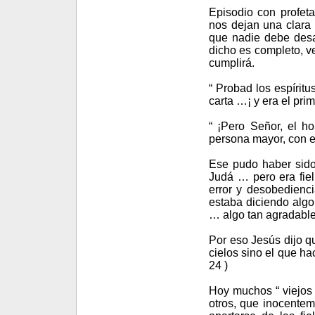
Episodio con profe
nos dejan una clara 
que nadie debe desaf
dicho es completo, ve
cumplirá.
“ Probad los espírit
carta …¡ y era el pri
“ ¡Pero Señor, el h
persona mayor, con ex
Ese pudo haber sido
Judá … pero era fiel
error y desobedienci
estaba diciendo alg
… algo tan agradable
Por eso Jesús dijo qu
cielos sino el que ha
24 )
Hoy muchos “ viejos p
otros, que inocenteme