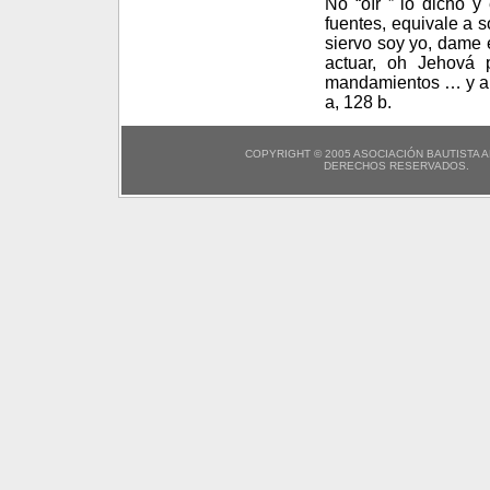
No “oír ” lo dicho y 
fuentes, equivale a s
siervo soy yo, dame 
actuar, oh Jehová 
mandamientos … y abo
a, 128 b.
COPYRIGHT © 2005 ASOCIACIÓN BAUTISTA 
DERECHOS RESERVADOS.