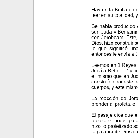
Hay en la Biblia un 
leer en su totalidad,
Se había producido el
sur: Judá y Benjamín
con Jeroboam. Este, 
Dios, hizo construir 
lo que significó un
entonces le envía a
Leemos en 1 Reyes 1
Judá a Bet-el …” y p
él mismo que en Judá
construído por este r
cuerpos, y este mismo
La reacción de Jer
prender al profeta, el
El pasaje dice que el
profeta el poder par
hizo lo profetizado 
la palabra de Dios d