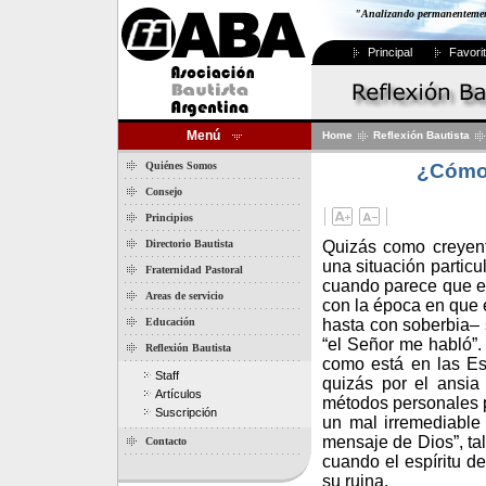
"Analizando permanentemente
Principal
Favori
Menú
Home
Reflexión Bautista
¿Cómo 
Quiénes Somos
Consejo
Principios
Directorio Bautista
Quizás como creyent
una situación particu
Fraternidad Pastoral
cuando parece que en
Areas de servicio
con la época en que 
Educación
hasta con soberbia– 
“el Señor me habló”.
Reflexión Bautista
como está en las Esc
Staff
quizás por el ansia 
Artículos
métodos personales pa
Suscripción
un mal irremediable
mensaje de Dios”, ta
Contacto
cuando el espíritu d
su ruina.