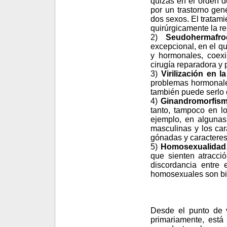
quizás en el orden d
por un trastorno gen
dos sexos. El tratam
quirúrgicamente la r
2)
Seudohermafro
excepcional, en el qu
y hormonales, coexi
cirugía reparadora y 
3)
Virilización en 
problemas hormonales
también puede serlo d
4)
Ginandromorfis
tanto, tampoco en l
ejemplo, en algunas
masculinas y los car
gónadas y caracteres 
5)
Homosexualidad
que sienten atracci
discordancia entre 
homosexuales son bis
Desde el punto de vi
primariamente, está