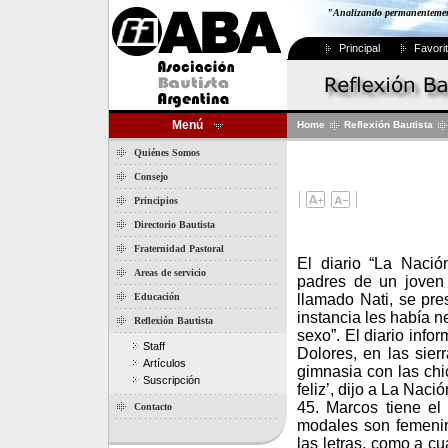
"Analizando permanentemente
Principal
Favori
Menú
Home
Reflexión Bautista
Quiénes Somos
Consejo
Principios
Directorio Bautista
Fraternidad Pastoral
El diario “La Nació
Areas de servicio
padres de un joven
Educación
llamado Nati, se pre
instancia les había n
Reflexión Bautista
sexo”. El diario info
Staff
Dolores, en las sie
Artículos
gimnasia con las chi
Suscripción
feliz’, dijo a La Na
45. Marcos tiene el 
Contacto
modales son femenin
las letras, como a cu