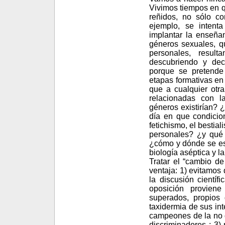
Vivimos tiempos en q
reñidos, no sólo co
ejemplo, se intenta
implantar la enseña
géneros sexuales, q
personales, resul
descubriendo y dec
porque se pretende
etapas formativas e
que a cualquier otra
relacionadas con l
géneros existirían? 
día en que condicio
fetichismo, el bestia
personales? ¿y qué s
¿cómo y dónde se esta
biología aséptica y l
Tratar el “cambio de
ventaja: 1) evitamos
la discusión cientí
oposición provien
superados, propios
taxidermia de sus int
campeones de la no d
discriminadores ; 3) 