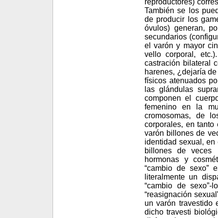
reproductores) corres
También se los pued
de producir los game
óvulos) generan, po
secundarios (configu
el varón y mayor cin
vello corporal, etc.
castración bilateral
harenes, ¿dejaría d
físicos atenuados p
las glándulas supra
componen el cuerpo
femenino en la mu
cromosomas, de los
corporales, en tanto 
varón billones de ve
identidad sexual, 
billones de veces
hormonas y cosmét
“cambio de sexo” es
literalmente un dis
“cambio de sexo”-lo
“reasignación sexual
un varón travestido 
dicho travesti biol