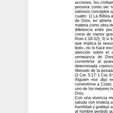
acciones, los cristia
persona como ser h
valiosos conceptos q
cuatro: 1) La Biblia
de Dios, en abierta
materia como obra de 
diferencia entre pe
como de menor grave
Rom.1:18-32); 3) si b
que implica la sexua
todo-, no lo hace exc
atención sobre el 
semejanza de Dios
convertirse al eva
determinada creencia
liberado de la pesad
(2 Cor. 5:17; 1 Cor. 6:
Alguien nos dijo en
convertirme a Cristo
uno de los mejores 
Dios.
Con una vivencia mu
saluda con tristeza 
humildad y gratitud 
al hombre perdido qu