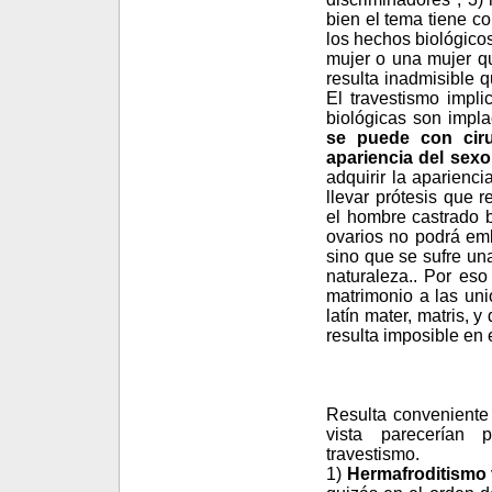
bien el tema tiene co
los hechos biológico
mujer o una mujer qu
resulta inadmisible q
El travestismo impli
biológicas son impla
se puede con ciru
apariencia del sex
adquirir la aparienc
llevar prótesis que 
el hombre castrado b
ovarios no podrá emb
sino que se sufre un
naturaleza.. Por eso
matrimonio a las uni
latín mater, matris, 
resulta imposible en 
Resulta conveniente
vista parecerían 
travestismo.
1)
Hermafroditismo