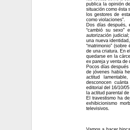
publica la opinión d
situación como ésta 
los gestores de est
como violaciones”.
Dos días después, e
“cambió su sexo” e
autorización judicia
una nueva identidad,
“matrimonio” (sobre 
de una criatura. En 
quedarse en la cárc
ex pareja y venta de
Pocos días después (
de jóvenes había he
actitud lamentabl
desconocen cuánta 
editorial del 16/10/
la actitud parental d
El travestismo ha d
exhibicionismo mor
televisivos.
Vamos a hacer hincap