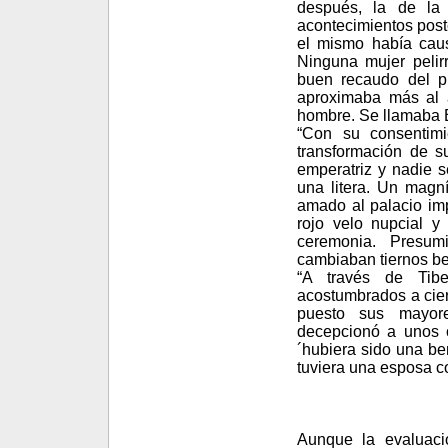
después, la de la
acontecimientos post
el mismo había cau
Ninguna mujer pelir
buen recaudo del p
aproximaba más al 
hombre. Se llamaba 
“Con su consentimi
transformación de s
emperatriz y nadie s
una litera. Un magní
amado al palacio imp
rojo velo nupcial 
ceremonia. Presum
cambiaban tiernos be
“A través de Tibe
acostumbrados a cie
puesto sus mayore
decepcionó a unos c
´hubiera sido una b
tuviera una esposa co
Aunque la evaluaci