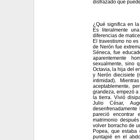
disfrazado que puede
¿Qué significa en la
Es literalmente una
diferencias de matice
El travestismo no es
de Nerón fue extrema
Séneca, fue educado
aparentemente hom
sexualmente, sino q
Octavia, la hija del
y Nerón diecisiete 
intimidad). Mientr
aceptablemente, per
grandeza, empezó a c
la tierra. Vivió dis
Julio César, Augu
desenfrenadamente l
pareció encontrar
matrimonio después 
volver borracho de u
Popea, que estaba e
puntapié en el abdo