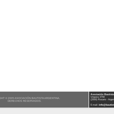
Asociación Bautista
Urquiza 3759
HT © 2005 ASOCIACIÓN BAUTISTA ARGENTINA.
(2000) Rosario - Argen
DERECHOS RESERVADOS.
info@bautist
E-mail: