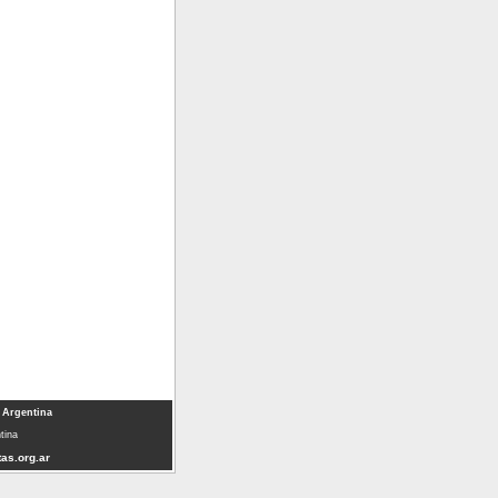
 Argentina
tina
as.org.ar