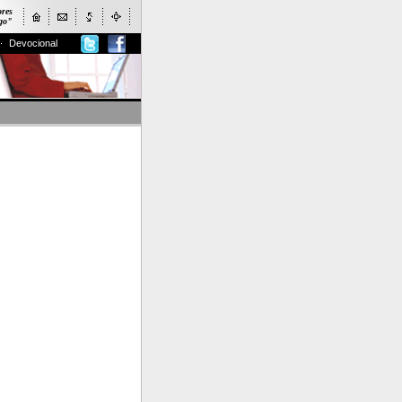
ores
ogo"
Devocional