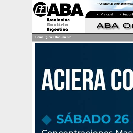
"Analizando permanentemente
Principal
Favori
Home
Ver Documento