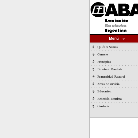
Menú
Quiénes Somos
Consejo
Principios
Directorio Bautista
Fraternidad Pastoral
Areas de servicio
Educación
Reflexión Bautista
Contacto