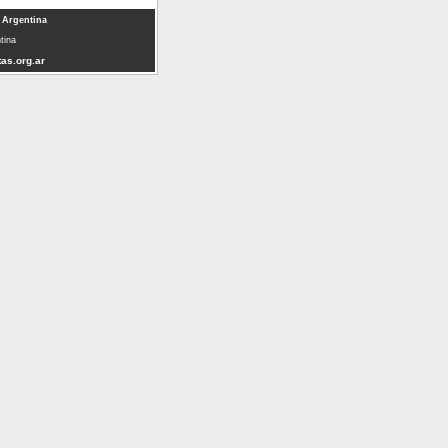
 Argentina
tina
as.org.ar