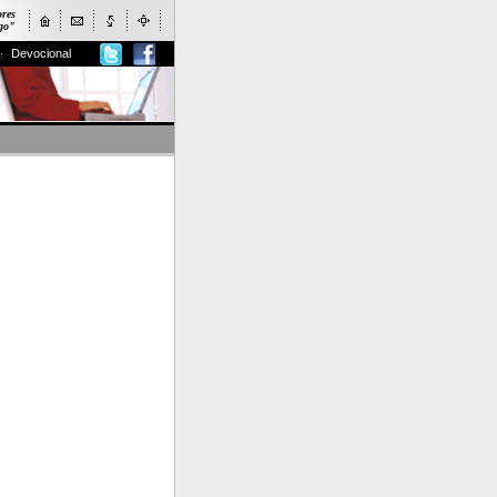
ores
ogo"
Devocional