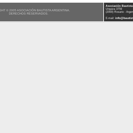
Asociación Bautista
Urquiza 3759
HT © 2005 ASOCIACIÓN BAUTISTA ARGENTINA.
(2000) Rosario - Argen
DERECHOS RESERVADOS.
info@bautist
E-mail: