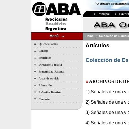
"Analizando permanentemente
Principal
Favori
Menú
Home
Colección de Estudi
Artículos
Quiénes Somos
Consejo
Principios
Colección de Es
Directorio Bautista
Fraternidad Pastoral
Areas de servicio
ARCHIVOS DE D
Educación
1) Señales de una vid
Reflexión Bautista
Contacto
2) Señales de una vid
3) Señales de una vid
4) Señales de una vid