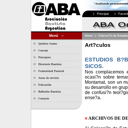
"Analizando permanentemente
Principal
Favori
Menú
Home
Colecci?n de Estudi
Art?culos
Quiénes Somos
Consejo
Principios
ESTUDIOS B?
Directorio Bautista
SICOS.
Fraternidad Pastoral
Nos complacemos en
ocasi?n sobre temas
Areas de servicio
Montamat, son un mat
Educación
su desarrollo en grup
Reflexión Bautista
de confusi?n teol?gi
ense?a.
Contacto
ARCHIVOS DE D